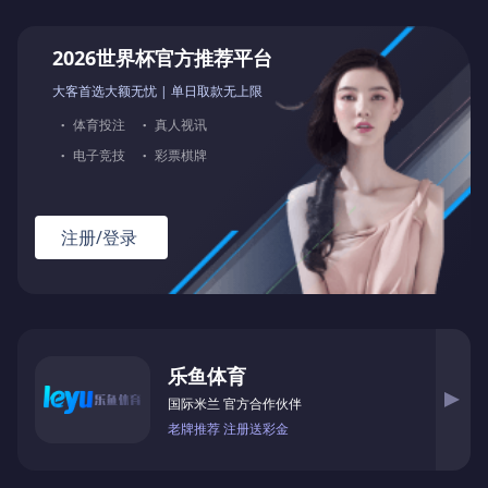
首页
中国足球
文章正文
“陕西德比”：宋城雨中决战，全场约见经
典对抗剧情
T9F5rQ37c2tsY8
2026-03-12 00:06:22
陕西德比：宋城雨中决战，全场约见经
典对抗剧情
目录
引言
什么是陕西德比？