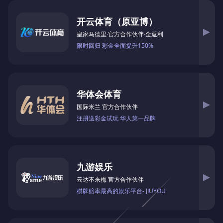
历史背景
陕西德比的起源
重要的历史比赛
宋城：陕西的文化瑰宝
宋城的历史和文化背景
宋城的独特魅力
雨中决战：比赛的氛围
雨天的独特魅力
雨中比赛的挑战
球队介绍
球队A