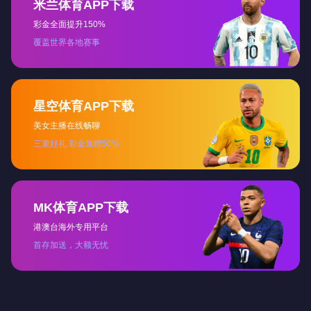
未来展望
球队的未来计划
球迷们的期待
总结
比赛的意义
对抗的经典场面
常见问题解答 (FAQs)
陕西德比：宋城雨中决战，全场约见经
典对抗剧情
什么是陕西德比？