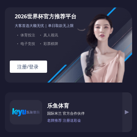
首页
NBA
文章正文
NBA多位年轻球员打出职业生涯最佳表
现，nba年轻明星
T9F5rQ37c2tsY8
2026-03-12 12:07:02
文章大纲
1. 引言（H1）
1.1 NBA的现状（H2）
1.2 年轻球员的重要性（H2）