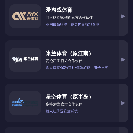
“陕西德比”：宋城雨中决战，全场约见经典对抗剧情
陕西德比：宋城雨中决战，全场约见经典对抗剧情 目录 引言 什么
是陕西...
401
2026-03-12
NBA季后赛快船克服困难逆转勇士，乔治末节表现成关键
人物，快船队乔治怎么了