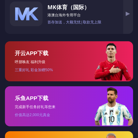
NBA季后赛快船克服困难逆转勇士，乔治末节表现成关键人物 目
录 引言 比赛背景...
371
2026-03-12
NBA常规赛雄鹿击退凯尔特人 字母哥豪取三双统治攻防两
端，雄鹿球员字母哥
文章大纲 NBA常规赛雄鹿击退凯尔特人 字母哥豪取三双统治攻防
两端 1. 引言 介绍NBA常规赛的重要性...