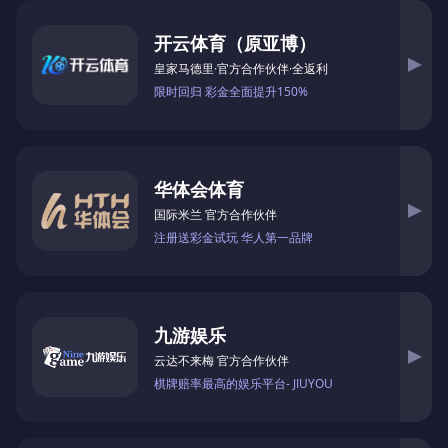
NBA常规赛雄鹿击退凯尔特人 字母哥豪取三双统治攻防两端，雄鹿球员字母哥
NBA总决赛凯尔特人再胜独行侠 绿军夺冠点手握赛点优势，nba总决赛谁能夺冠
2026-03-12
2026-03-12
精彩推荐