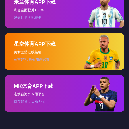
足球比赛数据分析教程，足球比
赛数据统计怎么做的
足球比赛数据分析教程 足球比赛
数据分析教程 1. 引言 你有没有发
现，现在的足球比赛不仅仅是技
372
2026-03-29
巧和运动员的体能，更多的是数
据背后的故事？在这篇文章里，
足球未来超级巨星预测，足球未
我们将深入探讨如何通过数据分
来十大巨星
析来提升你的足球观...
足球未来超级巨星预测 足球是全
球最受欢迎的运动之一，每一个
球迷都期待着看到未来的超级巨
373
2026-03-29
星。这篇文章将详细探讨那些可
能在未来成为足球界巨星的年轻
足球媒体报道模式持续创新，足
球员。我们将从多个角度来看这
球现场报道
些潜在的未来超级巨星，包括
他...
足球媒体报道模式持续创新 引言
在现代社会，足球不仅是一项运
动，更是一种文化现象。随着科
358
2026-03-28
技的发展和观众需求的变化，足
球媒体报道模式也在不断创新。