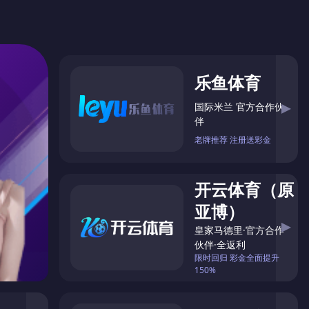
热门文章
续保持领先优势的是谁
“陕西德比”：宋城雨中决战，全场约
1
见经典对抗剧情
世界大学生游泳锦标赛中国队混合接
2
力再夺金 自由泳冲刺力压群雄
中甲联赛南通支云客场2比2战平昆山
3
冲超形势依旧扑朔迷离，南通支云足
球队最新转会