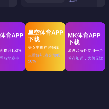
们
最新文章
史
0_29落后还能赢？大学
生篮球打出“30_0超级暴
走
2026-05-01
0
足球转会费最高球员，
足球转会费最贵
度
2026-03-30
0
业
足球比赛数据分析教
程，足球比赛数据统计
怎么做的
2026-03-29
0
足球未来超级巨星预