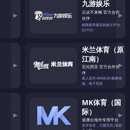
足球比赛数据分析教程，足球比赛数
4
据统计怎么做的
足球未来超级巨星预测，足球未来十
5
大巨星
世界羽毛球巡回赛再迎强强对话，多
6
场比赛打满三局，世界羽毛球巡回赛
2021
NBA季后赛快船克服困难逆转勇士，
7
乔治末节表现成关键人物，快船队乔
治怎么了
世界羽毛球超级赛新加坡站国羽再展
8
实力，包揽混双与男双金牌，2019新
加坡羽毛球大师赛女双视频