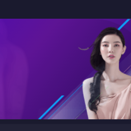
五大联赛
NBA
中国足球
中国篮球
电竞资讯
中国跳水队在国际比赛中继续保持领先优势，中国跳水队在国际比赛中继
323
2026-03-17 16:58:14
领先优势