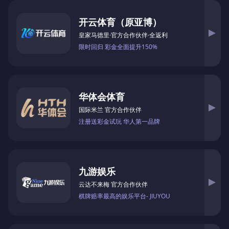
H2: 引言
H3: 什么是中超
H3: 为什么世界级教练的加盟如此重要
H2: 世界级教练的背景
H3: 顶级教练的成功经历
H3: 他们在国际足球界的声誉
H2: 中超的现状
H3: 中超的历史与发展
H3: 当前中超的挑战