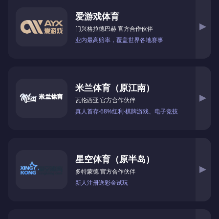
H2: 世界级教练加盟的意义
H3: 提升球队水平
H3: 带来创新战术
H2: 具体案例分析
H3: 教练A在某球队的表现
H3: 教练B在另一支球队的成就
H2: 战术革新的具体方式
H3: 战术调整的过程
H3: 如何通过战术提高比赛胜率