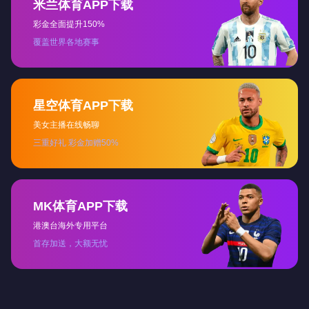
需要更多创新来提升整体水平。
为什么世界级教练的加盟如此重要
中超的发展离不开优秀的教练。世界级教练不仅拥有
丰富的经验和成功的战术，还能为球队带来新的思维
方式和技术革新。他们的加盟，不仅能提升球队的战
术水平，还能提高整个联赛的观赏性和竞争力。
顶级教练的成功经历
世界级教练一般在欧洲足球的顶级联赛中有着丰富的
执教经验。他们在球队中实现了诸多成功，如赢得联
赛冠军、欧冠冠军等。他们的成功不仅依赖于个人的
执教才能，更离不开他们在战术安排、球员管理和团