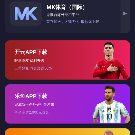
H2: 球员的角色与责任
H3: 球员在战术革新中的重要性
H3: 如何更好地配合教练的战术
H2: 球迷与媒体的期待
H3: 球迷对战术革新的看法
H3: 媒体对世界级教练的评价
H2: 未来的展望
H3: 中超的长远发展
H3: 世界级教练的潜力